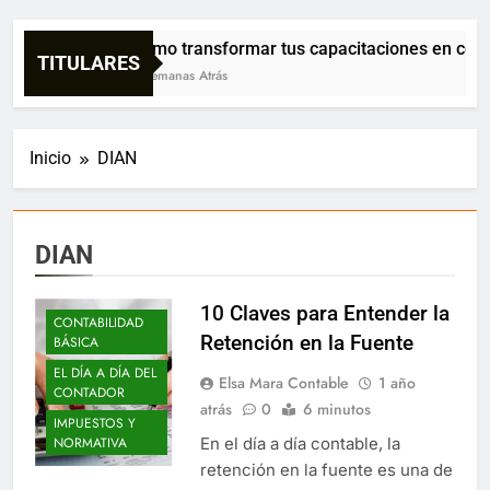
Cómo transformar tus capacitaciones en confia
TITULARES
3 Semanas Atrás
Inicio
DIAN
DIAN
10 Claves para Entender la
CONTABILIDAD
Retención en la Fuente
BÁSICA
EL DÍA A DÍA DEL
Elsa Mara Contable
1 año
CONTADOR
atrás
0
6 minutos
IMPUESTOS Y
En el día a día contable, la
NORMATIVA
retención en la fuente es una de