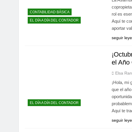
copropieta
CONTABILIDAD BÁSICA
rol es ese
EL DÍA A DÍA DEL CONTADOR
Aquí te co
aportar va
seguir ley
¡Octub
el Año
Elsa Ran
¡Hola, mi 
que el año
oportunida
EL DÍA A DÍA DEL CONTADOR
probableme
Aquí te tr
seguir ley