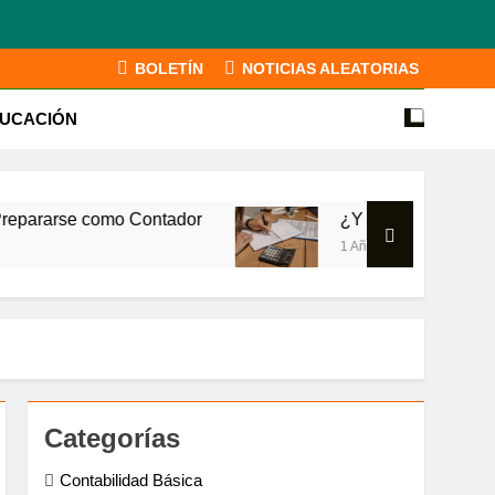
BOLETÍN
NOTICIAS ALEATORIAS
UCACIÓN
se como Contador
¿Y si tu primer cliente de re
1 Año Atrás
Categorías
Contabilidad Básica