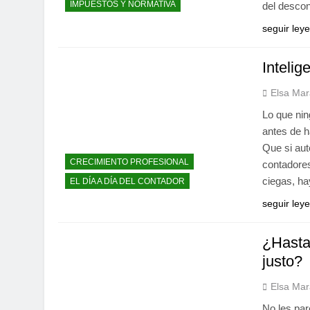
IMPUESTOS Y NORMATIVA
del descon
seguir ley
Intelig
Elsa Mar
Lo que ni
antes de h
Que si aut
CRECIMIENTO PROFESIONAL
contadores
ciegas, h
EL DÍA A DÍA DEL CONTADOR
seguir ley
¿Hasta
justo?
Elsa Mar
No les par