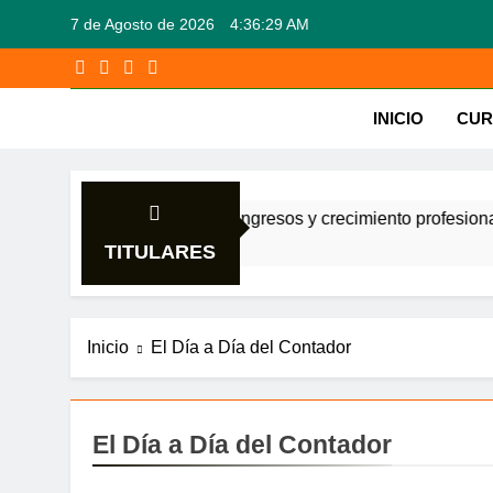
Saltar
7 de Agosto de 2026
4:36:30 AM
al
contenido
Blo
INICIO
CUR
ciones en confianza, ingresos y crecimiento profesional
TITULARES
Inicio
El Día a Día del Contador
El Día a Día del Contador