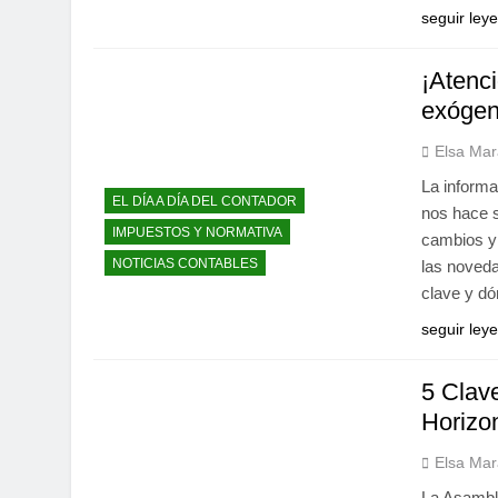
seguir ley
¡Atenc
exógen
Elsa Mar
La inform
EL DÍA A DÍA DEL CONTADOR
nos hace s
IMPUESTOS Y NORMATIVA
cambios y 
NOTICIAS CONTABLES
las noveda
clave y d
seguir ley
5 Clav
Horizon
Elsa Mar
La Asamble