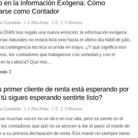
o en la Información Exógena: Cómo
arse como Contador
a Contable
1 Año Atrás
0
5 Minutos
la DIAN nos regaló una nueva emoción: la información exógena
as naturales no estará lista sino hasta el último día hábil de julio,
na contingencia técnica ocurrida en mayo. ¿Y qué significa eso
ros, los contadores que trabajamos con seriedad y con el
o en la cabeza? Que nos…
endo
u primer cliente de renta está esperando por
o tú sigues esperando sentirte listo?
a Contable
1 Año Atrás
0
5 Minutos
ue muchas veces no se dice en voz alta, pero se siente en el
e los contadores que aún no se atreven a dar el paso: el miedo de
e a su primera declaración de renta. Ese miedo no siempre viene