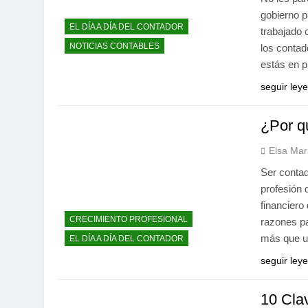
gobierno p
EL DÍA A DÍA DEL CONTADOR
trabajado 
NOTICIAS CONTABLES
los contad
estás en 
seguir ley
¿Por qu
Elsa Mar
Ser conta
profesión 
financiero
CRECIMIENTO PROFESIONAL
razones pa
más que u
EL DÍA A DÍA DEL CONTADOR
seguir ley
10 Cla