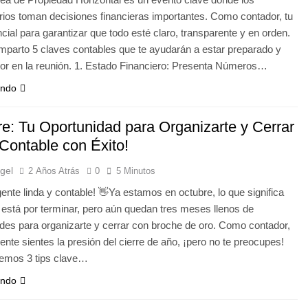
rios toman decisiones financieras importantes. Como contador, tu
ncial para garantizar que todo esté claro, transparente y en orden.
mparto 5 claves contables que te ayudarán a estar preparado y
lor en la reunión. 1. Estado Financiero: Presenta Números…
endo
re: Tu Oportunidad para Organizarte y Cerrar
 Contable con Éxito!
gel
2 Años Atrás
0
5 Minutos
gente linda y contable! 👋Ya estamos en octubre, lo que significa
 está por terminar, pero aún quedan tres meses llenos de
des para organizarte y cerrar con broche de oro. Como contador,
nte sientes la presión del cierre de año, ¡pero no te preocupes!
aemos 3 tips clave…
endo