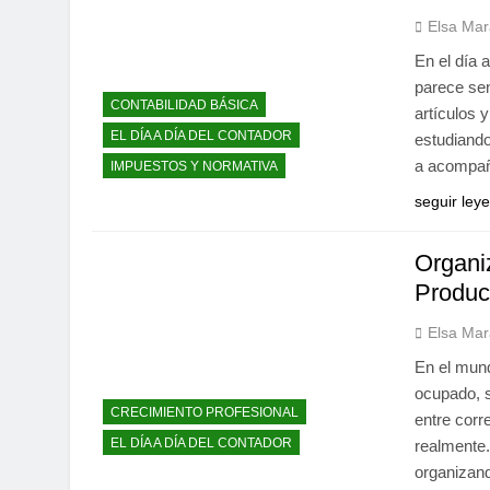
Elsa Mar
En el día 
parece sen
CONTABILIDAD BÁSICA
artículos 
EL DÍA A DÍA DEL CONTADOR
estudiando
a acompa
IMPUESTOS Y NORMATIVA
seguir ley
Organi
Produc
Elsa Mar
En el mund
ocupado, s
CRECIMIENTO PROFESIONAL
entre corr
EL DÍA A DÍA DEL CONTADOR
realmente.
organizand