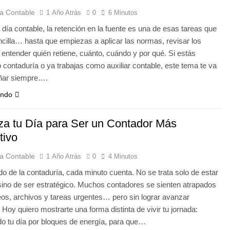
a Contable
1 Año Atrás
0
6 Minutos
a día contable, la retención en la fuente es una de esas tareas que
cilla… hasta que empiezas a aplicar las normas, revisar los
y entender quién retiene, cuánto, cuándo y por qué. Si estás
 contaduría o ya trabajas como auxiliar contable, este tema te va
ñar siempre….
endo
za tu Día para Ser un Contador Más
tivo
a Contable
1 Año Atrás
0
4 Minutos
o de la contaduría, cada minuto cuenta. No se trata solo de estar
ino de ser estratégico. Muchos contadores se sienten atrapados
eos, archivos y tareas urgentes… pero sin lograr avanzar
 Hoy quiero mostrarte una forma distinta de vivir tu jornada:
o tu día por bloques de energía, para que…