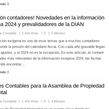
endo
ión contadores! Novedades en la información
a 2024 y prevalidadores de la DIAN
a Contable
1 Año Atrás
0
5 Minutos
ación exógena es uno de esos temas que a muchos contadores
entir la presión del calendario fiscal. Con cada año gravable llegan
ajustes, y el 2024 no es la excepción. En este artículo, te contaré
des más relevantes de la información exógena 2024, las fechas
ónde encontrar…
endo
es Contables para la Asamblea de Propiedad
tal
a Contable
1 Año Atrás
0
4 Minutos
a de Propiedad Horizontal es un evento clave donde los