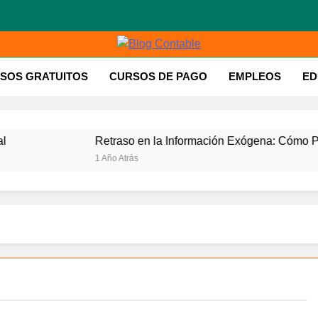
g Contable
SOS GRATUITOS
CURSOS DE PAGO
EMPLEOS
ED
Retraso en la Información Exógena: Cómo Preparar
1 Año Atrás