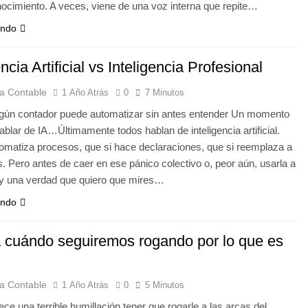
ocimiento. A veces, viene de una voz interna que repite…
endo
encia Artificial vs Inteligencia Profesional
a Contable
1 Año Atrás
0
7 Minutos
ngún contador puede automatizar sin antes entender Un momento
ablar de IA…Últimamente todos hablan de inteligencia artificial.
omatiza procesos, que si hace declaraciones, que si reemplaza a
. Pero antes de caer en ese pánico colectivo o, peor aún, usarla a
ay una verdad que quiero que mires…
endo
 cuándo seguiremos rogando por lo que es
a Contable
1 Año Atrás
0
5 Minutos
ece una terrible humillación tener que rogarle a las arcas del