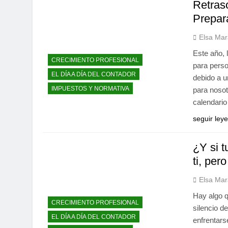
Retras
Prepar
Elsa Mar
Este año, 
CRECIMIENTO PROFESIONAL
para person
EL DÍA A DÍA DEL CONTADOR
debido a u
IMPUESTOS Y NORMATIVA
para nosot
calendari
seguir ley
¿Y si t
ti, per
Elsa Mar
Hay algo q
CRECIMIENTO PROFESIONAL
silencio d
EL DÍA A DÍA DEL CONTADOR
enfrentars